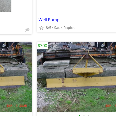
Well Pump
8/5
Sauk Rapids
$300
•
•
•