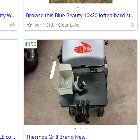
•
•
NEW Wayne WaterBug Submersible Utility Water Pump
Browse this Blue Beauty 10x20 lofted bard storage shed
vor 1 Std.
Clear Lake
$150
•
•
•
Cockatiels - 8 weeks Hand RAISED FEMALE cockatiels in Paynesville mn !
Thermos Grill Brand New