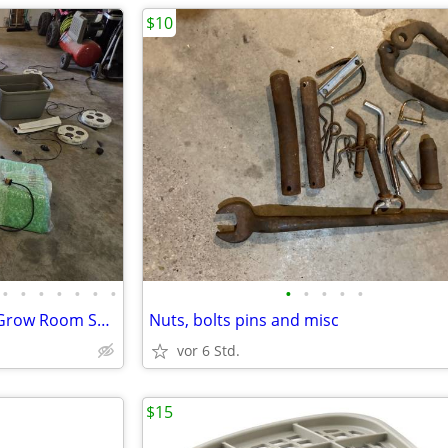
$10
•
•
•
•
•
•
•
•
•
•
•
•
Complete Commercial Indoor Grow Room Setup - 1000W Ballasts, Vortex Fans, Climat
Nuts, bolts pins and misc
vor 6 Std.
$15