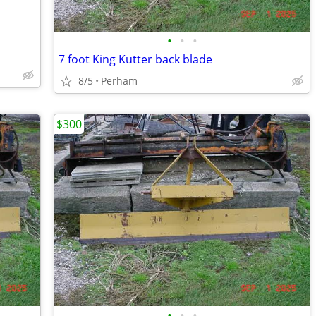
•
•
•
7 foot King Kutter back blade
8/5
Perham
$300
•
•
•