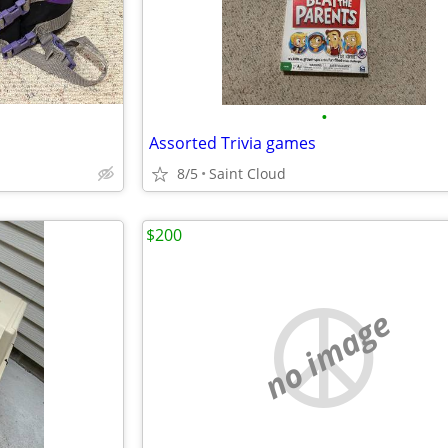
•
Assorted Trivia games
8/5
Saint Cloud
$200
no image