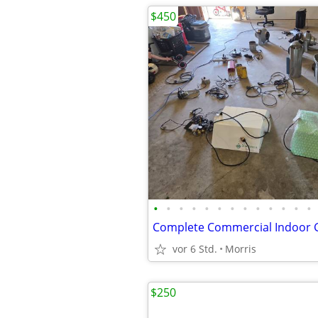
$450
•
•
•
•
•
•
•
•
•
•
•
•
•
vor 6 Std.
Morris
$250