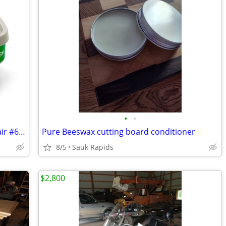
•
•
Genuine 3M Respiratory Cartridges 1 Pair #6004 New Sealed
Pure Beeswax cutting board conditioner
8/5
Sauk Rapids
$2,800