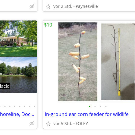
vor 2 Std.
Paynesville
$10
•
•
•
•
•
•
•
•
•
•
•
•
Lake Placid Lakefront—200 Ft Shoreline, Dock, Pole Building—Bid Now!
In-ground ear corn feeder for wildlife
vor 5 Std.
FOLEY