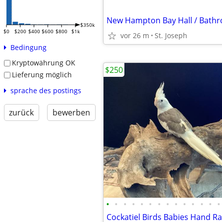
$350k
$0
$200
$400
$600
$800
$1k
vor 26 m
St. Joseph
Bedingung
Kryptowährung OK
$250
Lieferung möglich
sprache des postings
zurück
bewerben
•
•
•
•
•
•
•
•
•
•
•
•
•
•
Cockatiel Birds Babies Hand Ra