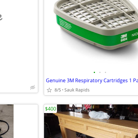
e
•
•
•
8/5
Sauk Rapids
$400