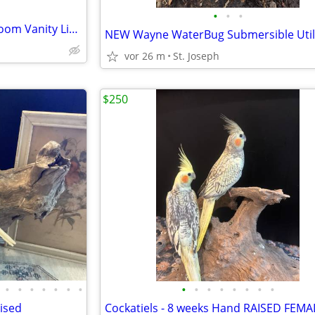
•
•
•
New Hampton Bay Hall / Bathroom Vanity Light Fixtures 2 - 3 Light
vor 26 m
St. Joseph
$250
•
•
•
•
•
•
•
•
•
•
•
•
•
•
•
ised