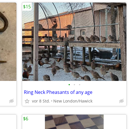
$15
•
•
•
Ring Neck Pheasants of any age
vor 8 Std.
New London/Hawick
$6