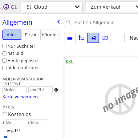
CL
St. Cloud
Zum Verkauf
Allgemein
Alles
Privat
Händler
Neu
Nur Suchtitel
hat Bild
Heute gepostet
$30
hide duplicates
MEILEN VOM STANDORT
ENTFERNT
no imag

Karte verwenden...
Preis
Kostenlos
$
– $
avg: $77