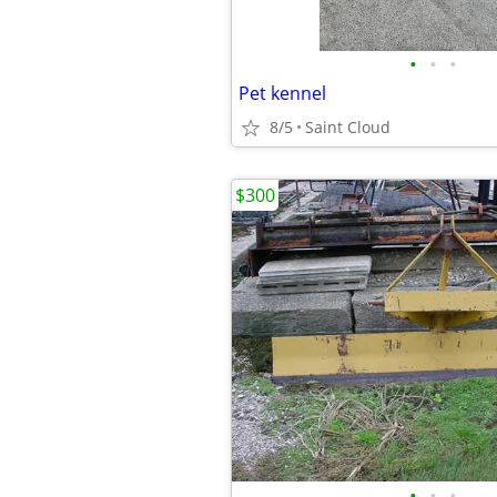
•
•
•
Pet kennel
8/5
Saint Cloud
$300
•
•
•