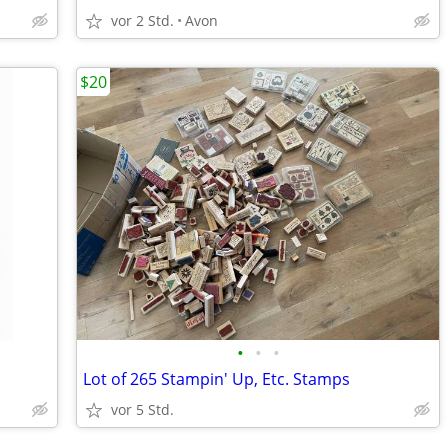
vor 2 Std.
Avon
$20
•
•
•
Lot of 265 Stampin' Up, Etc. Stamps
vor 5 Std.