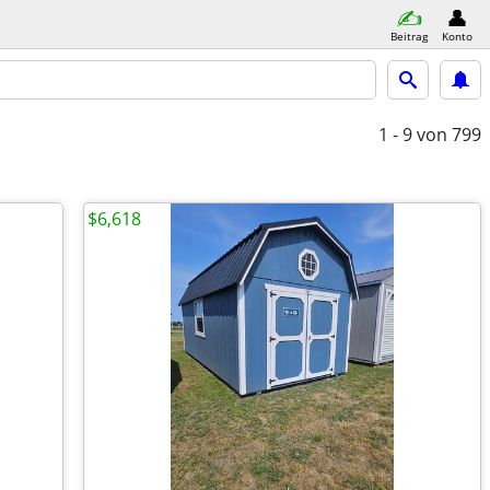
Beitrag
Konto
1 - 9
von 799
$6,618