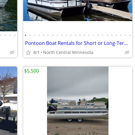
•
•
•
•
•
•
•
•
•
•
•
•
•
•
•
•
•
•
•
•
•
•
•
•
•
•
•
•
Pontoon Boat Rentals for Short or Long-Term with Delivery and Pick Up
8/1
North Central Minnesota
$5,500