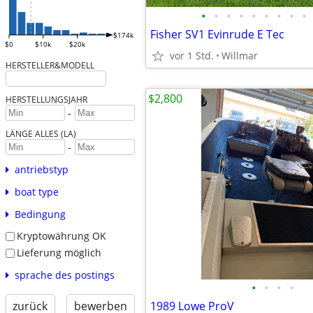
•
•
•
•
•
•
•
•
•
Fisher SV1 Evinrude E Tec
$174k
$0
$10k
$20k
vor 1 Std.
Willmar
HERSTELLER&MODELL
$2,800
HERSTELLUNGSJAHR
-
LÄNGE ALLES (LA)
-
antriebstyp
boat type
Bedingung
Kryptowährung OK
Lieferung möglich
sprache des postings
•
•
•
•
zurück
bewerben
1989 Lowe ProV