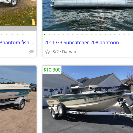
•
•
•
•
•
•
•
•
•
•
•
•
•
•
•
•
•
•
•
•
•
•
•
•
SPRING SALE!!! 1994 Crestliner Phantom fish & ski boat
2011 G3 Suncatcher 208 pontoon
8/2
Darwin
$10,900