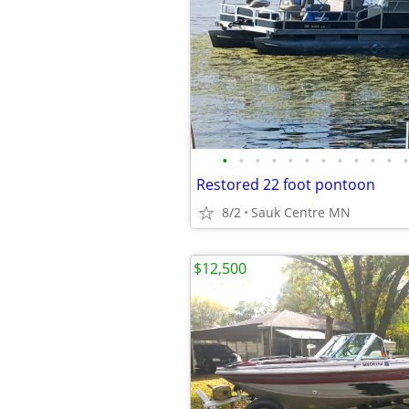
•
•
•
•
•
•
•
•
•
•
•
•
Restored 22 foot pontoon
8/2
Sauk Centre MN
$12,500