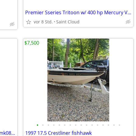
Premier Sseries Tritoon w/ 400 hp Mercury Verado
vor 8 Std.
Saint Cloud
$7,500
•
•
•
•
•
•
•
•
•
•
•
•
•
•
•
•
Mini Kato trolling motor serial number mk0856775
1997 17.5 Crestliner fishhawk