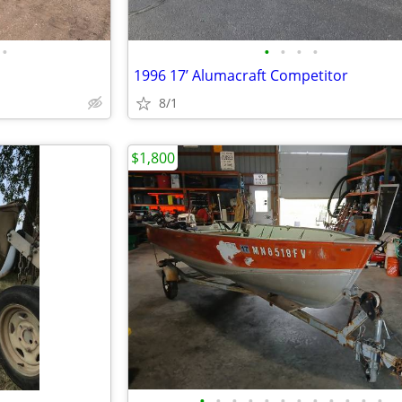
•
•
•
•
•
1996 17’ Alumacraft Competitor
8/1
$1,800
•
•
•
•
•
•
•
•
•
•
•
•