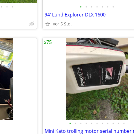
•
•
•
•
•
•
•
•
•
•
94’ Lund Explorer DLX 1600
vor 5 Std.
$75
•
•
•
•
•
•
•
•
•
•
•