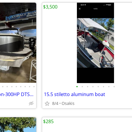
$3,500
•
•
•
•
•
•
•
•
•
•
•
•
•
•
•
•
2027 Flamingo Rove 245 Tri-toon-300HP DTS Engine-Loaded!
15.5 stiletto aluminum boat
8/4
Osakis
$285