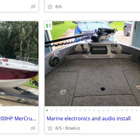
8/6
$1
•
•
•
•
•
•
•
•
•
•
•
•
•
•
•
•
•
•
•
•
•
2021 Tahoe TF500 Fish & Ski – 200HP MerCruiser
Marine electronics and audio install
8/5
Bowlus