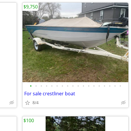
$9,750
•
•
•
•
•
•
•
•
•
•
•
•
•
•
•
•
•
•
For sale crestliner boat
8/4
$100