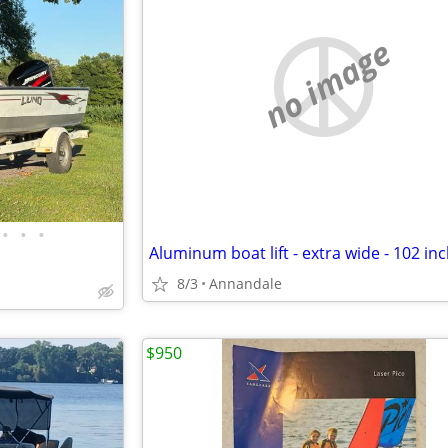
no image
•
•
•
Aluminum boat lift - extra wide - 102 in
8/3
Annandale
$950