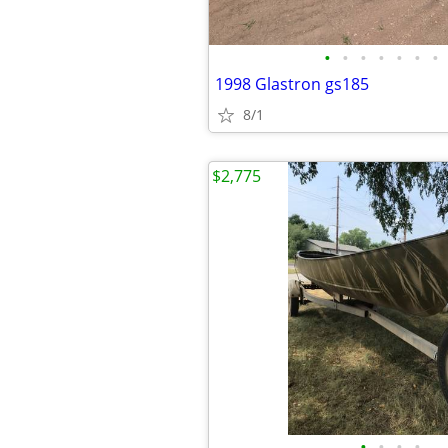
•
•
•
•
•
•
•
1998 Glastron gs185
8/1
$2,775
•
•
•
•