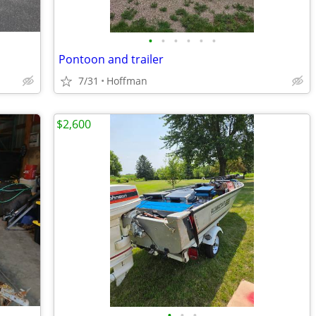
•
•
•
•
•
•
Pontoon and trailer
7/31
Hoffman
$2,600
•
•
•