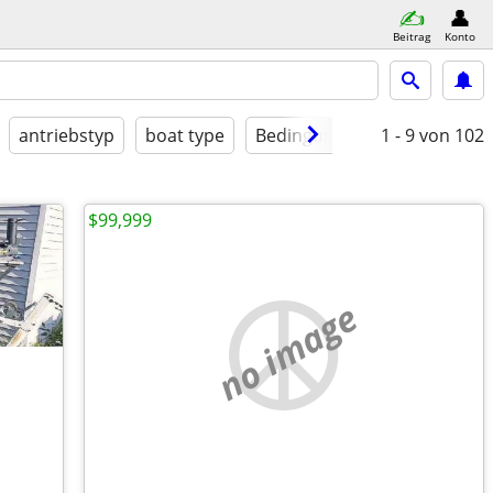
Beitrag
Konto
antriebstyp
boat type
Bedingung
1 - 9
von 102
$99,999
no image