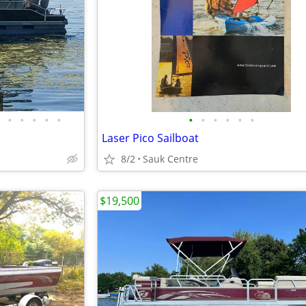
•
•
•
•
•
•
•
•
•
•
•
Laser Pico Sailboat
8/2
Sauk Centre
$19,500