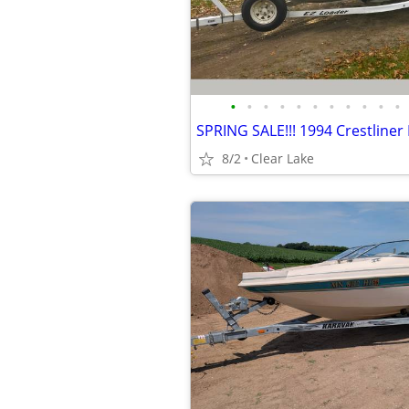
•
•
•
•
•
•
•
•
•
•
•
8/2
Clear Lake