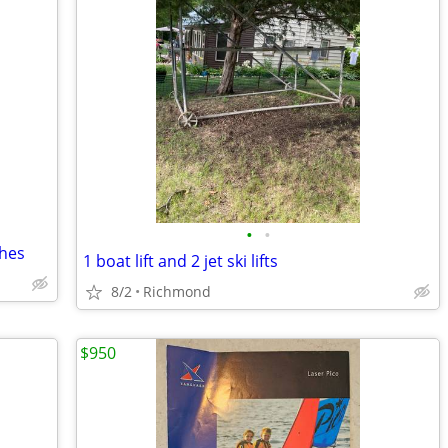
•
•
ches
1 boat lift and 2 jet ski lifts
8/2
Richmond
$950