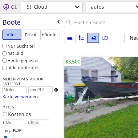
CL
St. Cloud
autos
Boote
Alles
Privat
Händler
Neu
Nur Suchtitel
hat Bild
Heute gepostet
$3,500
hide duplicates
MEILEN VOM STANDORT
ENTFERNT

Karte verwenden...
Preis
Kostenlos
$
– $
avg: $6,394