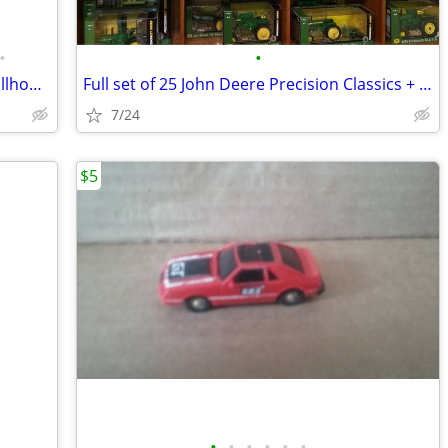
•
•
Vintage Dura-Craft “Newberg” Wood Dollhouse - Furnished $150 OBO
Full set of 25 John Deere Precision Classics + display case
7/24
$5
•
•
•
•
•
•