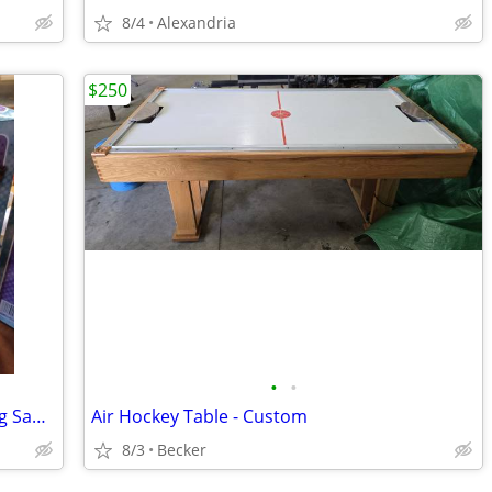
8/4
Alexandria
$250
•
•
HOVER COPTER Toy. Remote Cont. Flying Saucer
Air Hockey Table - Custom
8/3
Becker