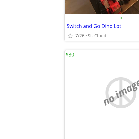
•
Switch and Go Dino Lot
7/26
St. Cloud
$30
no imag