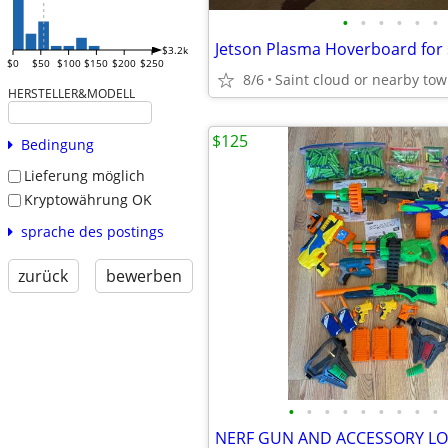
•
•
•
•
•
•
Jetson Plasma Hoverboard for 
$3.2k
$0
$50
$100
$150
$200
$250
8/6
Saint cloud or nearby to
HERSTELLER&MODELL
$125
Bedingung
Lieferung möglich
Kryptowährung OK
sprache des postings
zurück
bewerben
•
•
•
•
•
•
•
•
•
NERF GUN AND ACCESSORY LO