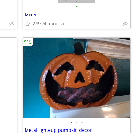
•
Mixer
8/6
Alexandria
$15
•
•
•
Metal lighteup pumpkin decor