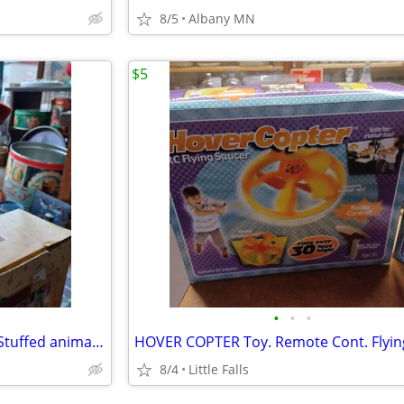
8/5
Albany MN
$5
•
•
•
BABALOOEY (from Quickdraw) Stuffed animals, misc. toys
8/4
Little Falls