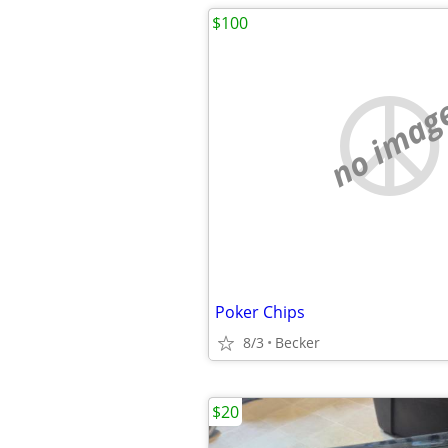
$100
no imag
Poker Chips
8/3
Becker
$20