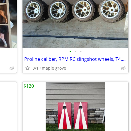
•
•
•
Proline caliber, RPM RC slingshot wheels, T4,T3,B4,B3
8/1
maple grove
$120