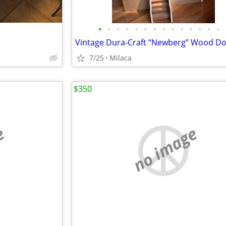
•
•
•
•
•
•
•
•
•
•
•
•
•
•
7/25
Milaca
$350
e
no image