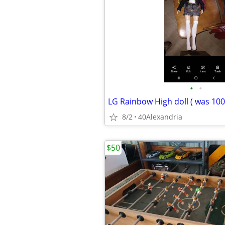
•
•
LG Rainbow High doll ( was 100
8/2
40Alexandria
$50