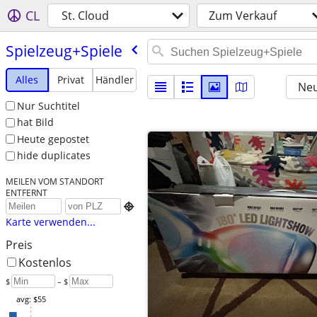
CL
St. Cloud
Zum Verkauf
Spielzeug+Spiele
Alles
Privat
Händler
Neu
Nur Suchtitel
hat Bild
Heute gepostet
hide duplicates
MEILEN VOM STANDORT
ENTFERNT

Karte verwenden...
Preis
Kostenlos
$
– $
avg: $55