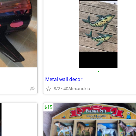
•
Metal wall decor
8/2
40Alexandria
$15