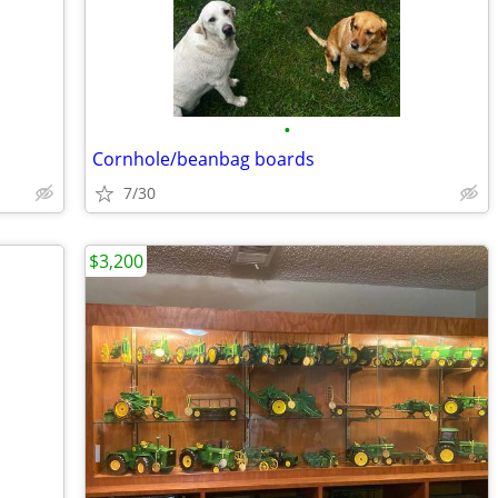
•
Cornhole/beanbag boards
7/30
$3,200