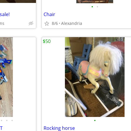
•
•
sale!
Chair
wns
8/6
Alexandria
$50
•
•
•
•
T
Rocking horse