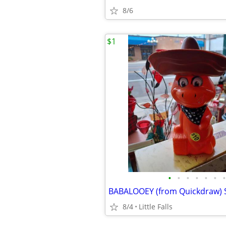
8/6
$1
•
•
•
•
•
•
•
8/4
Little Falls