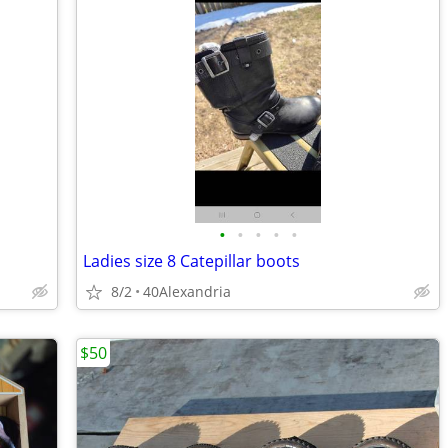
•
•
•
•
•
Ladies size 8 Catepillar boots
8/2
40Alexandria
$50