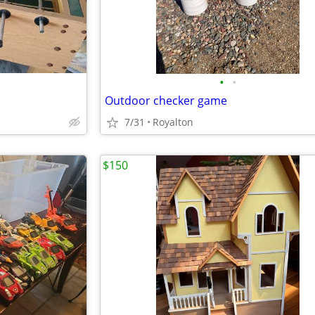
•
•
Outdoor checker game
7/31
Royalton
$150