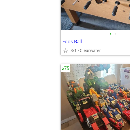
•
•
Foos Ball
8/1
Clearwater
$75