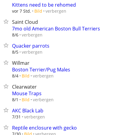
Kittens need to be rehomed
verbergen
vor 7 Std.
Bild
Saint Cloud
7mo old American Boston Bull Terriers
verbergen
8/6
Quacker parrots
verbergen
8/5
Willmar
Boston Terrier/Pug Males
verbergen
8/4
Bild
Clearwater
Mouse Traps
verbergen
8/1
Bild
AKC Black Lab
verbergen
7/31
Reptile enclosure with gecko
verbergen
7/30
Bild