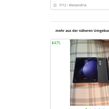
7/12
Alexandria
mehr aus der näheren Umgebung
$475
•
•
•
•
•