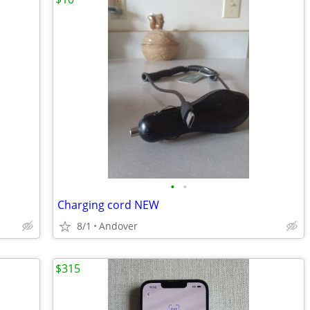
•
•
Charging cord NEW
8/1
Andover
$315