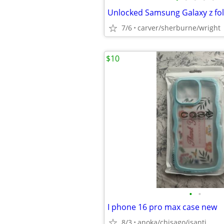
Unlocked Samsung Galaxy z fo
7/6
carver/sherburne/wright
$10
•
•
I phone 16 pro max case new
8/3
anoka/chisago/isanti