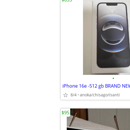
•
iPhone 16e -512 gb BRAND N
8/4
anoka/chisago/isanti
$95