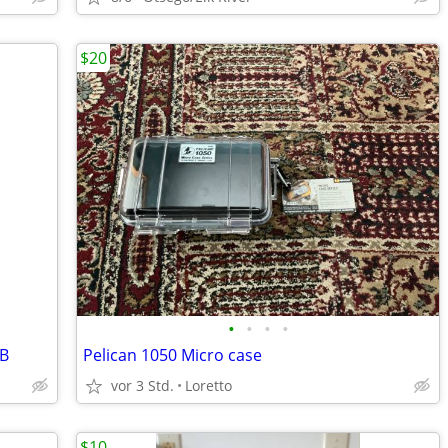
$20
•
•
•
•
GB
Pelican 1050 Micro case
vor 3 Std.
Loretto
$10