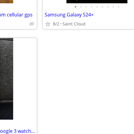
•
•
•
•
•
•
•
•
•
mm cellular gps
Samsung Galaxy S24+
8/2
Saint Cloud
Google pixel 9pro xl plus two Google 3 watches 45mm