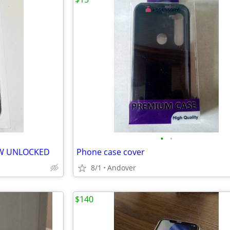
•
•
EW UNLOCKED
Phone case cover
8/1
Andover
$140