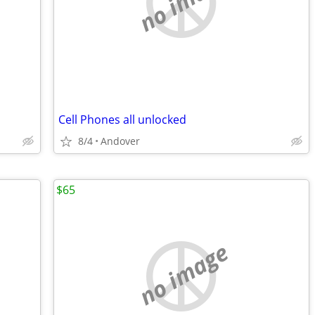
no image
Cell Phones all unlocked
8/4
Andover
$65
no image