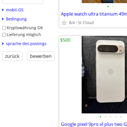
•
•
mobil-OS
Apple watch ultra titanium 49
Bedingung
8/4
St Cloud
Kryptowährung OK
Lieferung möglich
$500
sprache des postings
zurück
bewerben
•
•
•
•
•