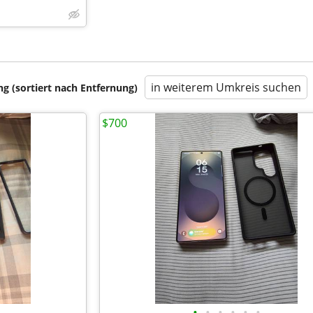
in weiterem Umkreis suchen
 (sortiert nach Entfernung)
$700
•
•
•
•
•
•