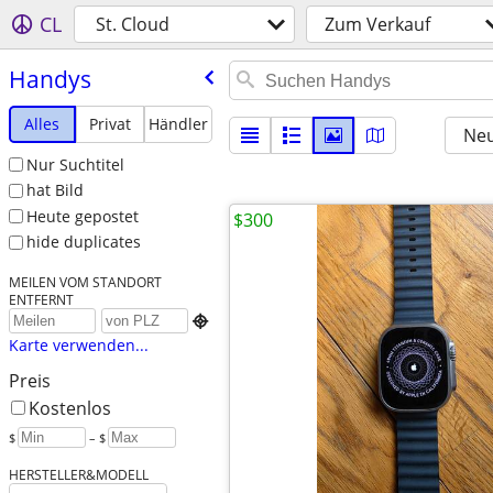
CL
St. Cloud
Zum Verkauf
Handys
Alles
Privat
Händler
Neu
Nur Suchtitel
hat Bild
Heute gepostet
$300
hide duplicates
MEILEN VOM STANDORT
ENTFERNT

Karte verwenden...
Preis
Kostenlos
$
– $
HERSTELLER&MODELL