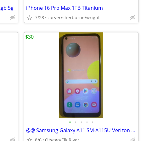
2gb 5g
iPhone 16 Pro Max 1TB Titanium
7/28
carver/sherburne/wright
$30
•
•
•
•
•
@@ Samsung Galaxy A11 SM-A115U Verizon Looks Good Works Good @@
8/6
Otsego/Elk River