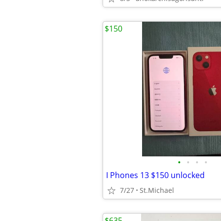
$150
•
•
•
•
I Phones 13 $150 unlocked
7/27
St.Michael
$635