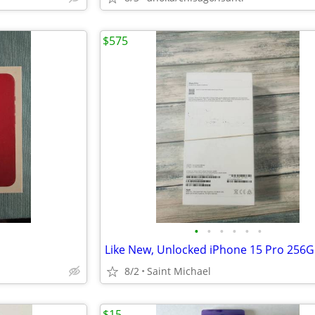
$575
•
•
•
•
•
•
Like New, Unlocked iPhone 15 Pro 256
8/2
Saint Michael
$15