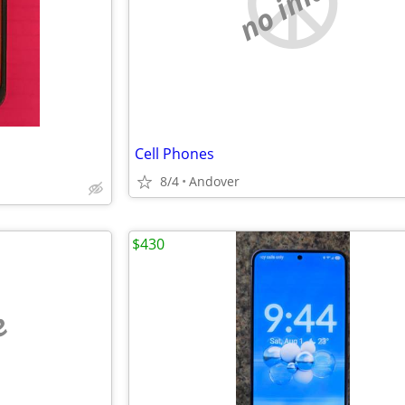
no image
Cell Phones
8/4
Andover
$430
e