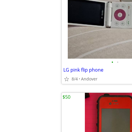
•
•
LG pink flip phone
8/4
Andover
$50