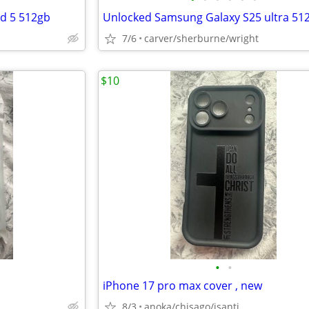
ld 5 512gb
Unlocked Samsung Galaxy S25 ultra 51
7/6
carver/sherburne/wright
$10
•
•
iPhone 17 pro max cover , new
8/3
anoka/chisago/isanti