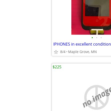
•
•
•
IPHONES in excellent condition
8/4
Maple Grove, MN
$225
no imag