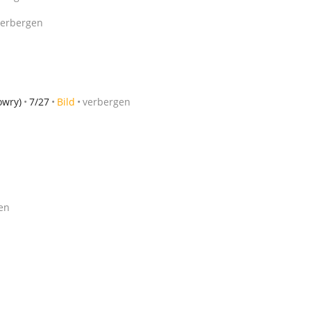
verbergen
owry)
7/27
Bild
verbergen
en