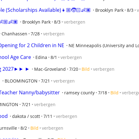
le (Scholarships Available)👧🏼🧒🏻👶🏽
Brooklyn Park
8/3
👶🏼👶🏽
Brooklyn Park
8/3
verbergen
Chanhassen
7/28
verbergen
pening for 2 Children in NE
NE Minneapolis (University and L
chool Age Care
Edina
8/1
verbergen
ng 2027►► ►
Mac-Groveland
7/20
Bild
verbergen
E
BLOOMINGTON
7/21
verbergen
 Teacher Nanny/babysitter
ramsey county
7/18
Bild
verberg
MINGTON
7/21
verbergen
good
dakota / scott
7/11
verbergen
urnsville
8/2
Bild
verbergen