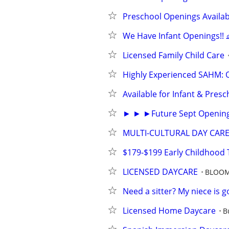
Preschool Openings Availab
We Have Infant Openings!! 
Licensed Family Child Care
Highly Experienced SAHM: O
Available for Infant & Pres
► ► ►Future Sept Openi
MULTI-CULTURAL DAY CAR
$179-$199 Early Childhood
LICENSED DAYCARE
BLOO
Need a sitter? My niece is 
Licensed Home Daycare
B