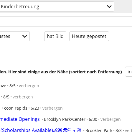
Kinderbetreuung
stes
hat Bild
Heute gepostet
i
en. Hier sind einige aus der Nähe (sortiert nach Entfernung)
ove
8/5
verbergen
8/5
verbergen
coon rapids
6/23
verbergen
mediate Openings
Brooklyn Park/Center
6/30
verbergen
(Scholarships Available)👶🏽🧒🏻👧🏼
Brooklyn Park
8/3
ver