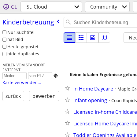
CL
St. Cloud
Community
Kinderbetreuung
Nur Suchtitel
Neu
hat Bild
Heute gepostet
hide duplicates
MEILEN VOM STANDORT
ENTFERNT
Keine lokalen Ergebnisse gefund

Karte verwenden...
In Home Daycare
Maple Gr
zurück
bewerben
Infant opening
Coon Rapids
Licensed in-home Childcare
Licensed Home Daycare Im
Toddler Openings Available 