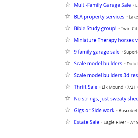
Multi-Family Garage Sale
E
BLA property services
Lake
Bible Study group!
Twin Cit
Miniature Therapy horses vi
9 family garage sale
Superi
Scale model builders
Dulu
Scale model builders 3d res
Thrift Sale
Elk Mound
7/21
No strings, just sweaty she
Gigs or Side work
Boscobel
Estate Sale
Eagle River
7/1