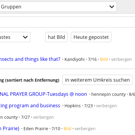
Gruppen
stes
hat Bild
Heute gepostet
ects and things like that?
Kandiyohi
7/16
Bild
verbergen
in weiterem Umkreis suchen
 (sortiert nach Entfernung)
AL PRAYER GROUP-Tuesdays @ noon
hennepin county
8/
ting program and business
Hopkins
7/23
verbergen
n county
7/27
verbergen
 Prairie)
Eden Prairie
7/10
Bild
verbergen