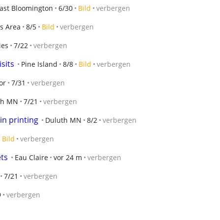
ast Bloomington
6/30
Bild
verbergen
s Area
8/5
Bild
verbergen
ies
7/22
verbergen
sits
Pine Island
8/8
Bild
verbergen
or
7/31
verbergen
th MN
7/21
verbergen
in printing
Duluth MN
8/2
verbergen
Bild
verbergen
ets
Eau Claire
vor 24 m
verbergen
7/21
verbergen
9
verbergen