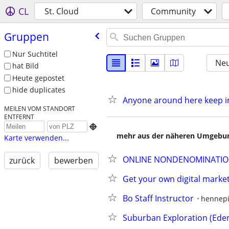
CL
St. Cloud
Community
Gruppen
Nur Suchtitel
Neu
hat Bild
Heute gepostet
hide duplicates
Anyone around here keep ins
MEILEN VOM STANDORT
ENTFERNT

mehr aus der näheren Umgebung
Karte verwenden...
ONLINE NONDENOMINATION
zurück
bewerben
Get your own digital marke
Bo Staff Instructor
hennepi
Suburban Exploration (Eden