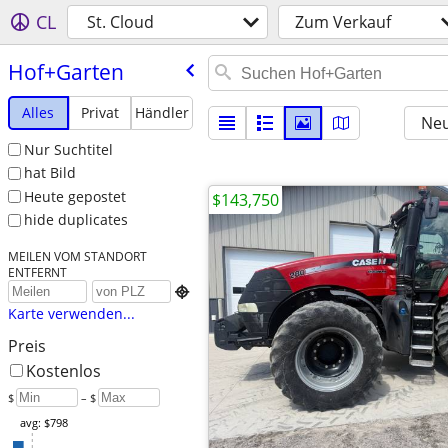
CL
St. Cloud
Zum Verkauf
Hof+Garten
Alles
Privat
Händler
Neu
Nur Suchtitel
hat Bild
Heute gepostet
$143,750
hide duplicates
MEILEN VOM STANDORT
ENTFERNT

Karte verwenden...
Preis
Kostenlos
$
– $
avg: $798