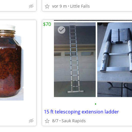
vor 9 m
Little Falls
$70
•
15 ft telescoping extension ladder
8/7
Sauk Rapids