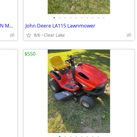
•
•
•
•
•
•
•
•
•
•
SELF PROPELLED ALL WHEEL DRIVE LAWN MOWER
John Deere LA115 Lawnmower
8/6
Clear Lake
$550
•
•
•
•
•
•
•
•