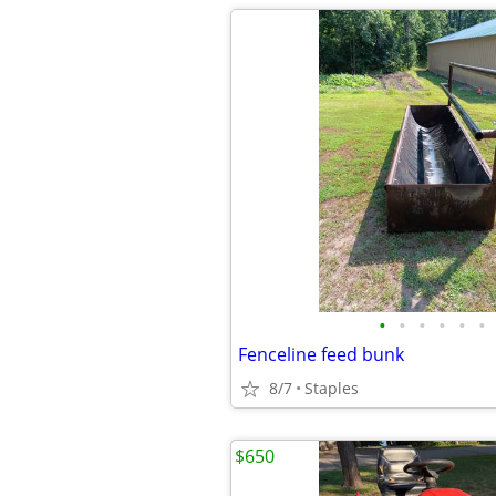
•
•
•
•
•
•
Fenceline feed bunk
8/7
Staples
$650