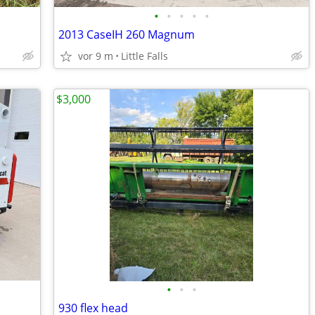
•
•
•
•
•
2013 CaseIH 260 Magnum
vor 9 m
Little Falls
$3,000
•
•
•
930 flex head