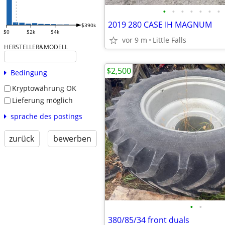
•
•
•
•
•
•
•
2019 280 CASE IH MAGNUM
$390k
$0
$2k
$4k
vor 9 m
Little Falls
HERSTELLER&MODELL
$2,500
Bedingung
Kryptowährung OK
Lieferung möglich
sprache des postings
zurück
bewerben
•
•
380/85/34 front duals