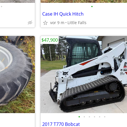
•
•
Case IH Quick Hitch
vor 9 m
Little Falls
$47,900
•
•
•
•
•
•
2017 T770 Bobcat