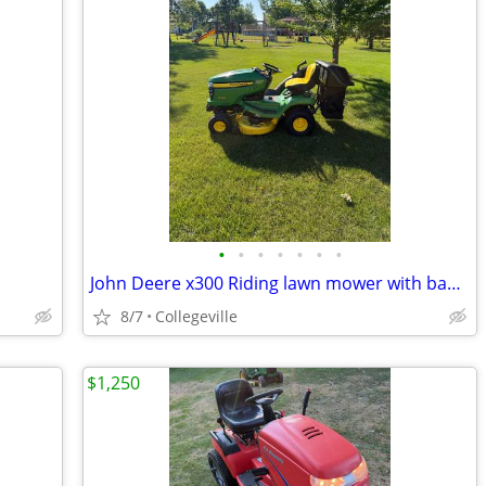
•
•
•
•
•
•
•
John Deere x300 Riding lawn mower with bagger
8/7
Collegeville
$1,250