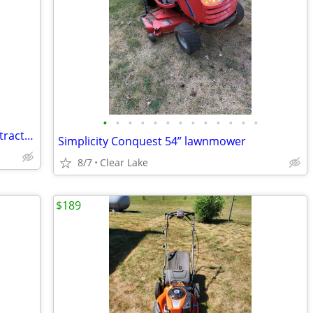
•
•
•
•
•
•
•
•
•
•
•
•
•
Brackets for Farmall and Allis Chalmers tractors
Simplicity Conquest 54” lawnmower
8/7
Clear Lake
$189