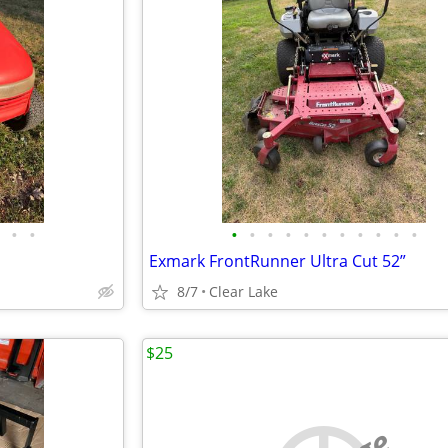
•
•
•
•
•
•
•
•
•
•
•
•
•
Exmark FrontRunner Ultra Cut 52”
8/7
Clear Lake
$25