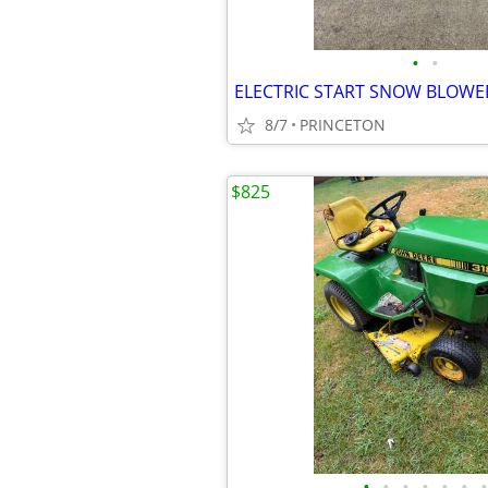
•
•
ELECTRIC START SNOW BLOWE
8/7
PRINCETON
$825
•
•
•
•
•
•
•