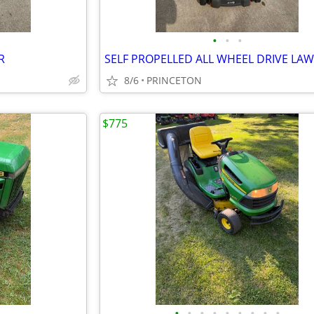
•
•
•
R
8/6
PRINCETON
$775
•
•
•
•
•
•
•
•
•