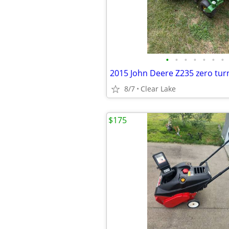
•
•
•
•
•
•
•
2015 John Deere Z235 zero tur
8/7
Clear Lake
$175