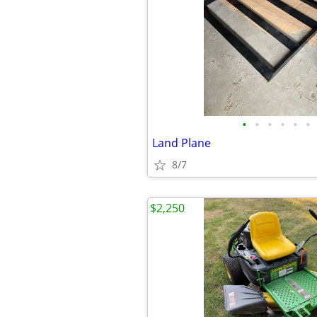
•
•
•
•
•
•
Land Plane
8/7
$2,250