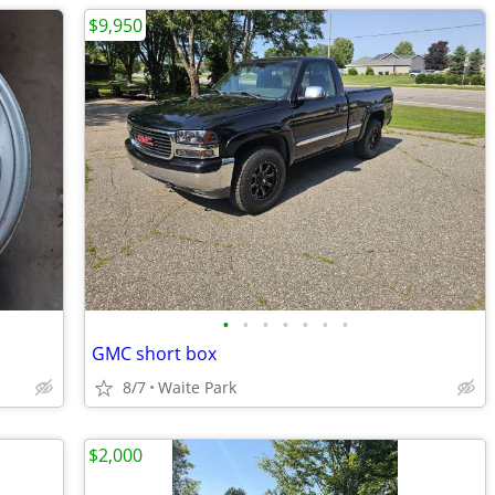
$9,950
•
•
•
•
•
•
•
GMC short box
8/7
Waite Park
$2,000