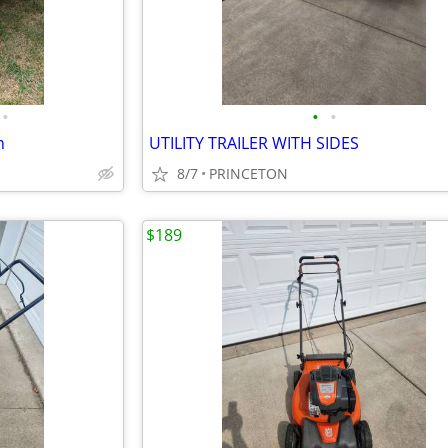
•
•
•
n
UTILITY TRAILER WITH SIDES
8/7
PRINCETON
$189