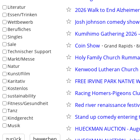
Literatur
2026 Walk to End Alzheimer'
Essen/Trinken
Josh johnson comedy show
Wettbewerb
Berufliches
Kumihimo Gathering 2026 – 
Singles
Sale
Coin Show
Grand Rapids
8
Technischer Support
Holy Family Church Rumma
Markt/Messe
Natur
Kenwood Lutheran Church 
Kunst/Film
FREE IRVINE PARK NATIVE
Karitativ
Kostenlos
Racing Homers-Pigeons Cl
sustainability
Fitness/Gesundheit
Red river renaissance festiv
Tanz
Stand up comedy entering 
Kindgerecht
Musik
HUECKMAN AUCTION - August 
zurück
bewerben