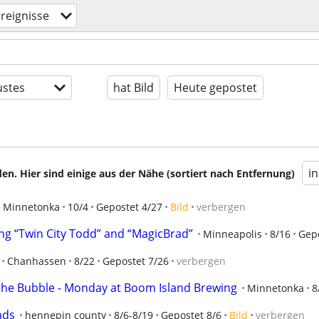
reignisse
stes
hat Bild
Heute gepostet
i
en. Hier sind einige aus der Nähe (sortiert nach Entfernung)
Minnetonka
10/4
Gepostet 4/27
Bild
verbergen
g “Twin City Todd” and “MagicBrad”
Minneapolis
8/16
Gepo
Chanhassen
8/22
Gepostet 7/26
verbergen
the Bubble - Monday at Boom Island Brewing
Minnetonka
8
nds
hennepin county
8/6-8/19
Gepostet 8/6
Bild
verbergen