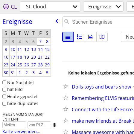
CL
St. Cloud
Ereignisse
E
Ereignisse
S
M
T
W
T
F
S
Neu
2
3
4
5
6
7
8
9
10
11
12
13
14
15
16
17
18
19
20
21
22
23
24
25
26
27
28
29
30
31
1
2
3
4
5
Keine lokalen Ergebnisse gefund
Nur Suchtitel
Dolls toys and bears show
hat Bild
Heute gepostet
Remembering ELVIS featurin
hide duplicates
Connect with the Life Force
MEILEN VOM STANDORT
ENTFERNT
make new friends at Break 

Karte verwenden...
Massage awesome with ha