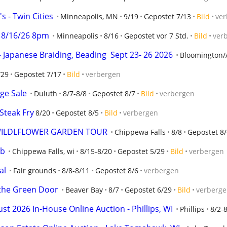
s - Twin Cities
Minneapolis, MN
9/19
Gepostet 7/13
Bild
ver
 8/16/26 8pm
Minneapolis
8/16
Gepostet vor 7 Std.
Bild
ver
Japanese Braiding, Beading  Sept 23- 26 2026
Bloomington/
/29
Gepostet 7/17
Bild
verbergen
ge Sale
Duluth
8/7-8/8
Gepostet 8/7
Bild
verbergen
Steak Fry
8/20
Gepostet 8/5
Bild
verbergen
 WILDLFLOWER GARDEN TOUR
Chippewa Falls
8/8
Gepostet 8/
ub
Chippewa Falls, wi
8/15-8/20
Gepostet 5/29
Bild
verbergen
al
Fair grounds
8/8-8/11
Gepostet 8/6
verbergen
the Green Door
Beaver Bay
8/7
Gepostet 6/29
Bild
verberg
2026 In-House Online Auction - Phillips, WI
Phillips
8/2-