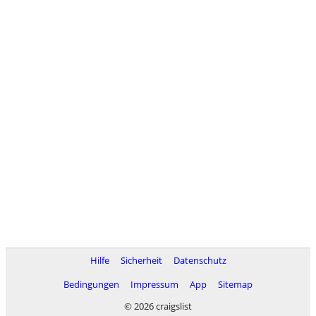
Hilfe
Sicherheit
Datenschutz
Bedingungen
Impressum
App
Sitemap
© 2026 craigslist