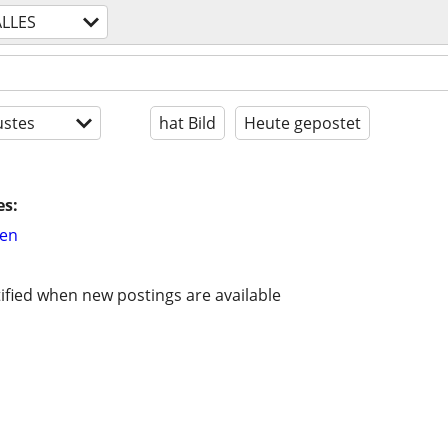
ALLES
stes
hat Bild
Heute gepostet
es:
hen
ified when new postings are available