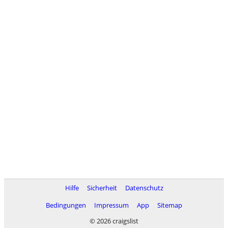
Hilfe
Sicherheit
Datenschutz
Bedingungen
Impressum
App
Sitemap
© 2026 craigslist