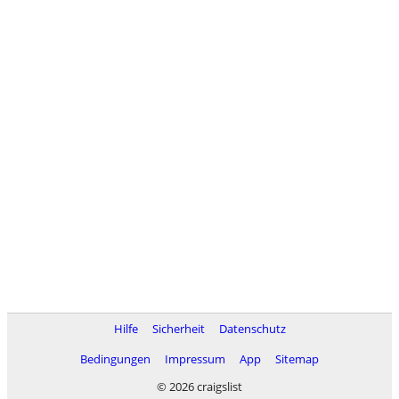
Hilfe
Sicherheit
Datenschutz
Bedingungen
Impressum
App
Sitemap
© 2026 craigslist