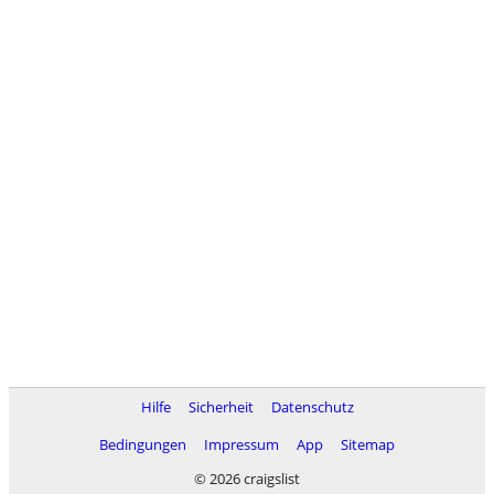
Hilfe
Sicherheit
Datenschutz
Bedingungen
Impressum
App
Sitemap
© 2026 craigslist