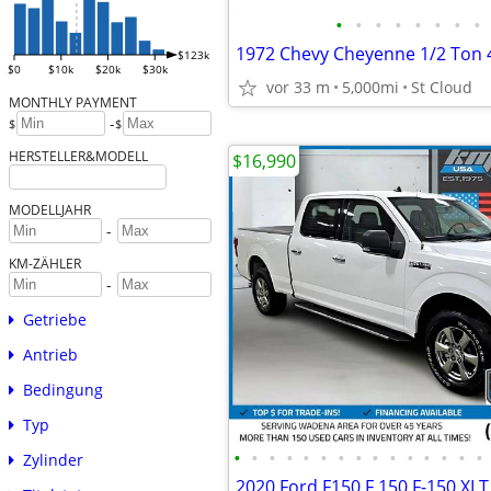
•
•
•
•
•
•
•
•
1972 Chevy Cheyenne 1/2 Ton 4
$123k
$0
$10k
$20k
$30k
vor 33 m
5,000mi
St Cloud
MONTHLY PAYMENT
-
$
$
HERSTELLER&MODELL
$16,990
MODELLJAHR
-
KM-ZÄHLER
-
Getriebe
Antrieb
Bedingung
Typ
•
•
•
•
•
•
•
•
•
•
•
•
•
•
•
Zylinder