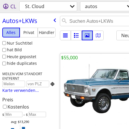
CL
St. Cloud
autos
Autos+LKWs
Alles
Privat
Händler
Neu
Nur Suchtitel
hat Bild
Heute gepostet
$55,000
hide duplicates
MEILEN VOM STANDORT
ENTFERNT

Karte verwenden...
Preis
Kostenlos
$
– $
avg: $13,290