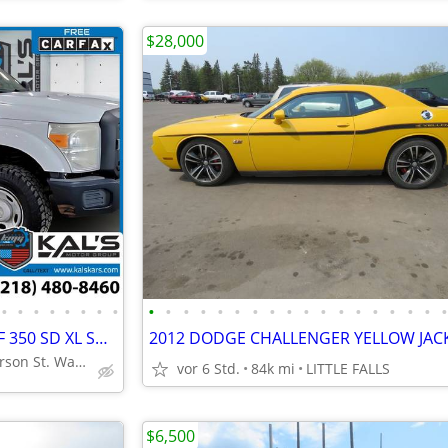
$28,000
•
•
•
•
•
•
•
•
•
•
•
•
•
•
•
•
•
•
•
•
•
•
•
•
•
2011 Ford F350 F 350 F-350 SD F 350 SD XL SuperCabService Body Truck
1000 N. Jefferson St. Wadena, MN 56482
vor 6 Std.
84k mi
LITTLE FALLS
$6,500