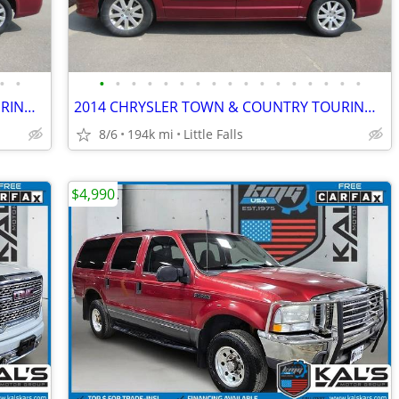
•
•
•
•
•
•
•
•
•
•
•
•
•
•
•
•
•
•
•
2014 CHRYSLER TOWN & COUNTRY TOURING!!! 193,XXX MILES. LEATHER INT!!!
2014 CHRYSLER TOWN & COUNTRY TOURING!!! 193,XXX MILES. LEATHER INT!!!
8/6
194k mi
Little Falls
$4,990