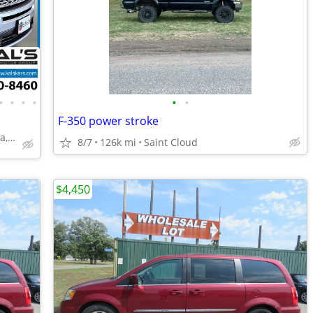
•
•
•
•
•
•
F-350 power stroke
1000 N. Jefferson St. Wadena, MN 56482
8/7
126k mi
Saint Cloud
$4,450