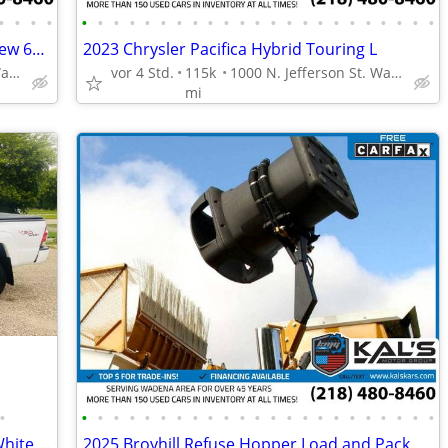
•
•
•
•
•
•
•
•
•
•
•
•
•
•
•
•
•
•
•
•
•
•
•
•
•
•
•
2020 Ford F150 F 150 F-150 XLT SuperCrew 65-ft Bed
2023 Chrysler Pacifica Hybrid Touring L
1000 N. Jefferson St. Wadena, MN 56482
vor 4 Std.
115k
1000 N. Jefferson St. Wadena, MN 56482
mi
•
•
•
•
•
•
•
•
•
•
•
•
•
•
•
•
•
•
•
•
•
•
•
•
2012 Toyota Tacoma Crew Cab-V6,4x4,White,GREAT truck,173k
2025 Broyhill Refuse Hopper Load and Pack