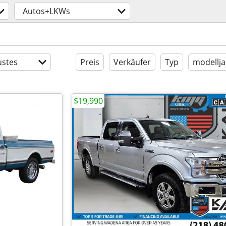
Autos+LKWs
stes
Preis
Verkäufer
Typ
modellja
$19,990