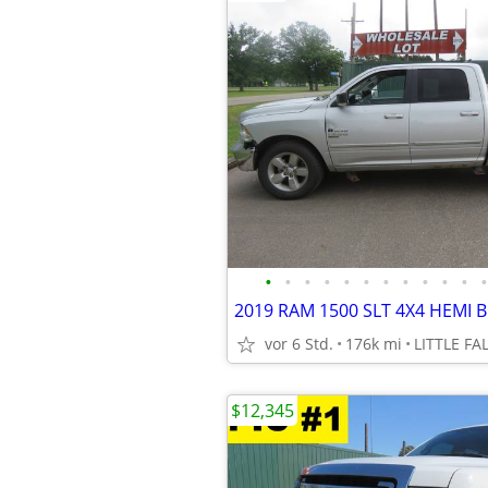
•
•
•
•
•
•
•
•
•
•
•
•
vor 6 Std.
176k mi
LITTLE FA
$12,345