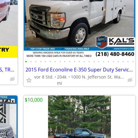
•
•
•
•
•
•
•
•
•
•
•
•
•
•
•
•
•
•
•
•
•
•
•
WHOLESALE LOT! OPEN TO PUBLIC! CARS, TRUCKS, SUV'S, MINI VAN & MORE!
2015 Ford Econoline E-350 Super Duty Service Body Van
vor 8 Std.
204k
1000 N. Jefferson St. Wadena, MN 56482
mi
$10,000