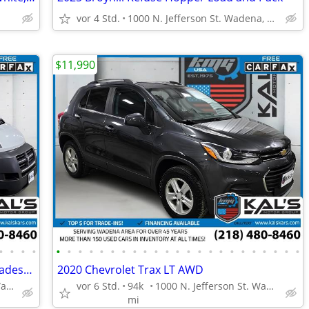
vor 4 Std.
1000 N. Jefferson St. Wadena, MN 56482
$11,990
•
•
•
•
•
•
•
•
•
•
•
•
•
•
•
•
•
•
•
•
•
•
•
•
•
•
•
2014 Ram Promaster 3500 High Roof Tradesman 159-in WB
2020 Chevrolet Trax LT AWD
1000 N. Jefferson St. Wadena, MN 56482
vor 6 Std.
94k
1000 N. Jefferson St. Wadena, MN 56482
mi