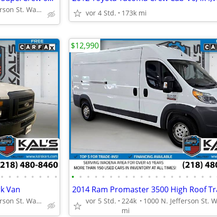
1000 N. Jefferson St. Wadena, MN 56482
vor 4 Std.
173k mi
$12,990
•
•
•
•
•
•
•
•
•
•
•
•
•
•
•
•
•
•
•
•
•
•
•
•
•
•
•
rk Van
1000 N. Jefferson St. Wadena, MN 56482
vor 5 Std.
224k
mi