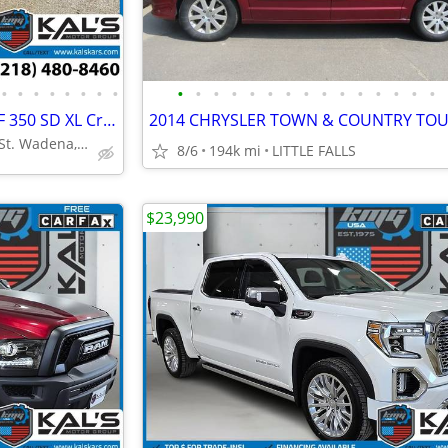
•
•
•
•
•
•
•
•
•
•
•
•
•
•
•
•
•
•
•
•
•
•
•
2011 Ford F350 F 350 F-350 SD F 350 SD XL Crew Cab Long Bed DRWService
1000 N. Jefferson St. Wadena, MN 56482
8/6
194k mi
LITTLE FALLS
$23,990