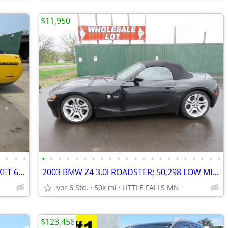
$11,950
•
•
•
•
•
•
•
•
•
•
•
•
•
•
•
•
•
•
•
•
•
•
•
•
•
•
2012 DODGE CHALLENGER YELLOW JACKET 6.4 HEMI RARE CAR SUPER CONDITION
2003 BMW Z4 3.0i ROADSTER; 50,298 LOW MILES ; EXCELENT CONDITION ! OBO
vor 6 Std.
50k mi
LITTLE FALLS MN
$123,456