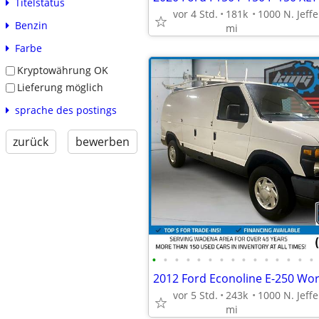
Titelstatus
vor 4 Std.
181k
Benzin
mi
Farbe
Kryptowährung OK
Lieferung möglich
sprache des postings
zurück
bewerben
•
•
•
•
•
•
•
•
•
•
•
•
•
•
•
2012 Ford Econoline E-250 Wo
vor 5 Std.
243k
mi