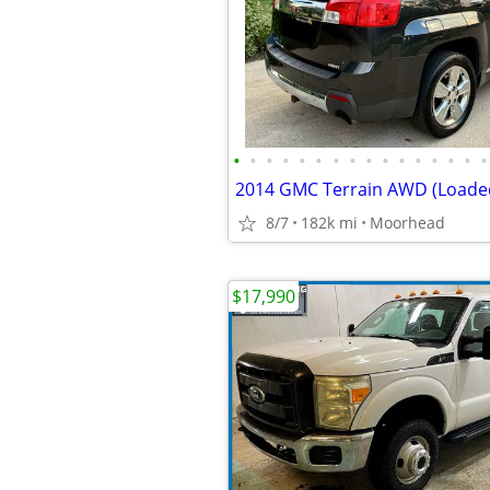
•
•
•
•
•
•
•
•
•
•
•
•
•
•
•
•
2014 GMC Terrain AWD (Loade
8/7
182k mi
Moorhead
$17,990