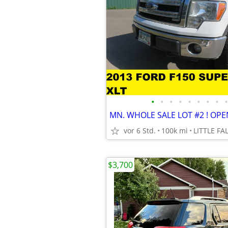
•
•
•
•
•
•
•
•
•
vor 6 Std.
100k mi
LITTLE FA
$3,700