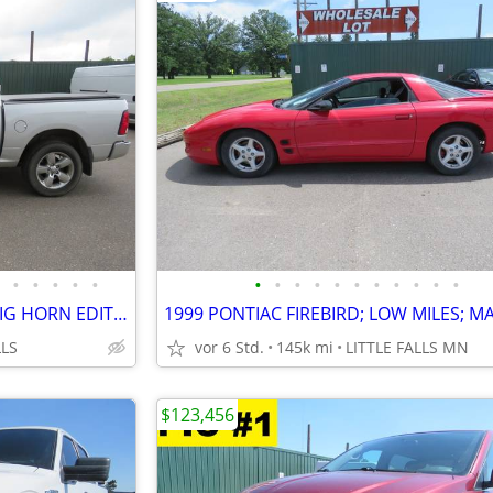
•
•
•
•
•
•
•
•
•
•
•
•
•
•
•
•
2019 RAM 1500 SLT 4X4 HEMI BIG HORN EDITION LOADED $12,830 BOOK VALUE
LLS
vor 6 Std.
145k mi
LITTLE FALLS MN
$123,456