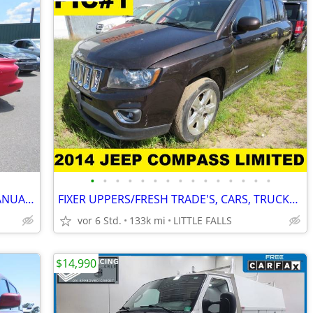
•
•
•
•
•
•
•
•
•
•
•
•
•
•
•
1999 PONTIAC FIREBIRD; LOW MILES; MANUAL; ARIZONA FRESH ARRIVAL !
FIXER UPPERS/FRESH TRADE'S, CARS, TRUCKS, SUVS, VANS!! WHOLESALE!!
vor 6 Std.
133k mi
LITTLE FALLS
$14,990