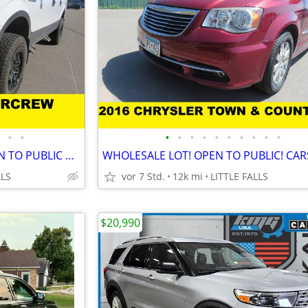
•
•
•
•
•
•
•
•
•
•
•
•
MN. WHOLE SALE LOT #2 ! OPEN TO PUBLIC CARS, TRUCKS, SUVS, MINI VANS!
LLS
vor 7 Std.
12k mi
LITTLE FALLS
$20,990